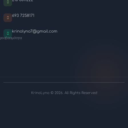
693 7258171
krinolyno7@gmail.com
ροσβασιμότητα
KrinoLyno © 2026. All Rights Reserved