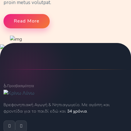
proin metus volutpat.
Read More
♿
Προσβασιμότητα
Βρεφονηπιακή Αγωγή & Νηπιαγωγείο.
Με αγάπη και
φροντίδα για το παιδί
εδώ και
34 χρόνια
.