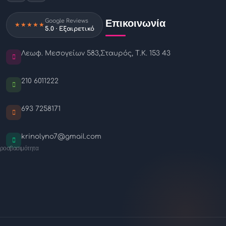
Επικοινωνία
Google Reviews
★★★★★
5.0 · Εξαιρετικό
Λεωφ. Μεσογείων 583,
Σταυρός, Τ.Κ. 153 43
210 6011222
693 7258171
krinolyno7@gmail.com
ροσβασιμότητα